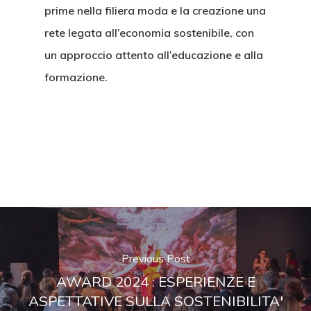
prime nella filiera moda e la creazione una
Award
Come Associarsi
rete legata all’economia sostenibile, con
Cosa Facciamo
Blog & News
un approccio attento all’educazione e alla
Award 2026
formazione.
Aree Di Attività
Award 2025
Podcast
Gallery
Award 2024
Contatti
Award 2023
Privacy & Cookie Polic
Previous Post
AWARD 2024 : ESPERIENZE E
ASPETTATIVE SULLA SOSTENIBILITA'