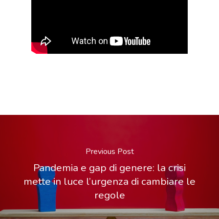
Previous Post
Pandemia e gap di genere: la crisi
mette in luce l’urgenza di cambiare le
regole