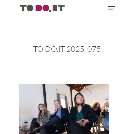
TO DO.IT 2025_075
Home
Associazione
Award
Come Associarsi
Cosa Facciamo
Blog & News
Award 2026