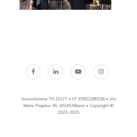
Aree Di Attività
Award 2025
Podcast
Gallery
Award 2024
Contatti
Award 2023
Privacy & Cookie Polic
Associazione TO DO.IT • CF 97832280156 • Via
Mario Pagano 36, 20145 Milano • Copyright ©
2023-2025